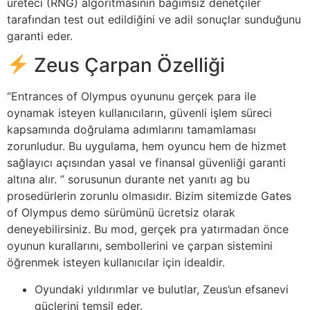
üreteci (RNG) algoritmasının bağımsız denetçiler
tarafından test out edildiğini ve adil sonuçlar sunduğunu
garanti eder.
Zeus Çarpan Özelliği
“Entrances of Olympus oyununu gerçek para ile
oynamak isteyen kullanıcıların, güvenli işlem süreci
kapsamında doğrulama adımlarını tamamlaması
zorunludur. Bu uygulama, hem oyuncu hem de hizmet
sağlayıcı açısından yasal ve finansal güvenliği garanti
altına alır. ” sorusunun durante net yanıtı ag bu
prosedürlerin zorunlu olmasıdır. Bizim sitemizde Gates
of Olympus demo sürümünü ücretsiz olarak
deneyebilirsiniz. Bu mod, gerçek pra yatırmadan önce
oyunun kurallarını, sembollerini ve çarpan sistemini
öğrenmek isteyen kullanıcılar için idealdir.
Oyundaki yıldırımlar ve bulutlar, Zeus’un efsanevi
güçlerini temsil eder.