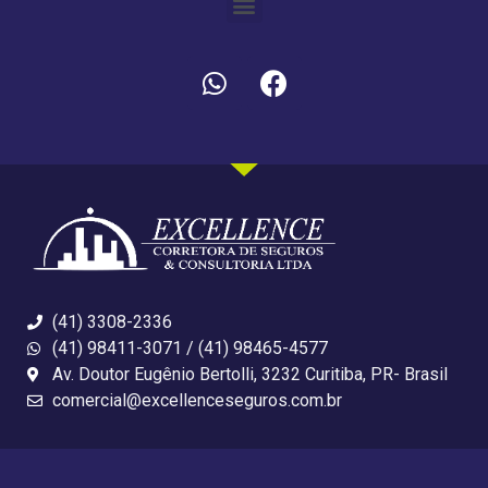
(41) 3308-2336
(41) 98411-3071 / (41) 98465-4577
Av. Doutor Eugênio Bertolli, 3232 Curitiba, PR- Brasil
comercial@excellenceseguros.com.br