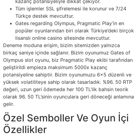
kazanç potansiyeliyle dikkat çekiyor.
Tüm işlemler SSL şifrelemesi ile korunur ve 7/24
Türkçe destek mevcuttur.
Gates regarding Olympus, Pragmatic Play’in en
popüler oyunlarından biri olarak Türkiye’deki birçok
lisanslı online casino sitesinde mevcuttur.
Deneme moduna erişim, bizim sitemizden yalnızca
birkaç saniye içinde sağlanır. Bizim oyunumuz Gates of
Olympus slot oyunu, biz Pragmatic Play ekibi tarafından
geliştirildi empieza maksimum 5000x kazanç
potansiyeline sahiptir. Bizim oyunumuzu 6×5 düzenli ve
yüksek volatiliteye sahip olarak tasarladık. %96. 50 RTP
değeri, uzun geri ödemede her 100 TL’lik bahsin teorik
olarak 96. 50 TL’sinin oyunculara geri döneceği anlamına
gelir.
Özel Semboller Ve Oyun İçi
Özellikler