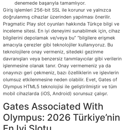
denemede başarıyla tamamlıyor.
Giriş işlemleri 256-bit SSL ile korunur ve yalnızca
doğrulanmış cihazlar üzerinden yapılması önerilir.
Pragmatic Play slot oyunları hakkında Türkçe bilgi ve
inceleme sitesi. En iyi deneyimi sunabilmek için, cihaz
bilgilerini depolamak ve/veya bu” “bilgilere erişmek
amacıyla çerezler gibi teknolojiler kullanıyoruz. Bu
teknolojilere onay vermeniz, sitedeki gezinme
davranışları veya benzersiz tanımlayıcılar gibi verilerin
işlenmesine olanak tanır. Onay vermemeniz ya da
onayınızı geri çekmeniz, bazı özelliklerin ve işlevlerin
olumsuz etkilenmesine neden olabilir. Evet, Gates of
Olympus HTML5 teknolojisi ile geliştirilmiştir ve tüm
mobil cihazlarda (iOS, Android) sorunsuz çalışır.
Gates Associated With
Olympus: 2026 Türkiye’nin
En Iyi Slotu