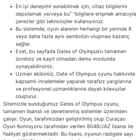
En iyi deneyimi sunabilmek için, cihaz bilgilerini
depolamak ve/veya bu” “bilgilere erişmek amacıyla
çerezler gibi teknolojiler kullanıyoruz.
Bu sistemde, oyun alanının herhangi bir yerinde 8
veya daha fazla aynı sembolün oluşması kazanç
sağlar.
Evet, bu sayfada Gates of Olympus’u tamamen
ücretsiz ve kayıt olmadan demo modunda
oynayabilirsiniz.
Uzman ekibimiz, Gate of Olympus oyunu hakkında
kapsamlı incelemeler yaparak tarafsız yargılarına
ve profesyonel uzmanlıklarına dayalı kılavuzlar
oluşturur.
Sitemizde sunduğumuz Gates of Olympus oyunu,
tamamen lisanslı ve denetlenmiş sistemler üzerinden
çalışır. Oyun, tarafımızdan geliştirilmiş olup Curaçao
Oyun Komisyonu tarafından verilen 8048/JAZ lisansı ile
faaliyet göstermektedir. Bu lisans, oyunun rastgele sayı