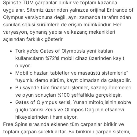
Spins’te TÜM çarpanlar birikir ve toplam kazanca
uygulanır. Sitemiz üzerinden yalnızca orijinal Entrance of
Olympus versiyonuna değil, aynı zamanda tarafımızdan
sunulan solusi sürümlere de erişim mümkündür. Her
varyasyon, oynanış yapısı ve kazanç mekanikleri
açısından farklılık gösterir.
Türkiye’de Gates of Olympus’a yeni katılan
kullanıcıların %72’si mobil cihaz üzerinden kayıt
oluyor.
Mobil cihazlar, tabletler ve masaüstü sistemlerle”
“uyumlu demo sürüm, kayıt olmadan da çalışabilir.
Bu sayede tüm finansal işlemler, kazanç ödemeleri
ve oyun sonuçları %100 şeffaflıkla gerçekleşir.
Gates of Olympus serisi, Yunan mitolojisinin sobre
güçlü tanrısı Zeus ve Olimpos Dağı’nın efsanevi
hikayelerinden ilham alıyor.
Free Spins sırasında eklenen tüm çarpanlar birikir ve
toplam çarpan sürekli artar. Bu birikimli çarpan sistemi,