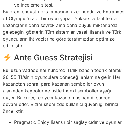
ve inceleme sitesi.
Bu oran, endüstri ortalamasının üzerindedir ve Entrances
of Olympus’u adil bir oyun yapar. Yüksek volatilite ise
kazançların daha seyrek ama daha büyük miktarlarda
geleceğini gösterir. Tüm sistemler yasal, lisanslı ve Türk
oyuncuların ihtiyaçlarına göre tarafımızdan optimize
edilmiştir.
Ante Guess Stratejisi
Bu, uzun vadede her hundred TL’lik bahsin teorik olarak
96. 55 TL’sinin oyunculara döneceği anlamına gelir. Her
kazançtan sonra, para kazanan semboller oyun
alanından kaybolur ve üstlerindeki semboller aşağı
düşer. Bu süreç, en yeni kazanç oluşmadığı sürece
devam eder. Bizim sitemizde kullanıcı güvenliği birinci
önceliktir.
Pragmatic Enjoy lisanslı bir sağlayıcıdır ve oyunları