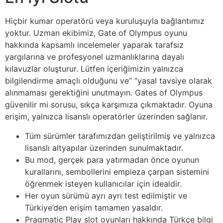
Hiçbir kumar operatörü veya kuruluşuyla bağlantımız
yoktur. Uzman ekibimiz, Gate of Olympus oyunu
hakkında kapsamlı incelemeler yaparak tarafsız
yargılarına ve profesyonel uzmanlıklarına dayalı
kılavuzlar oluşturur. Lütfen içeriğimizin yalnızca
bilgilendirme amaçlı olduğunu ve” “yasal tavsiye olarak
alınmaması gerektiğini unutmayın. Gates of Olympus
güvenilir mi sorusu, sıkça karşımıza çıkmaktadır. Oyuna
erişim, yalnızca lisanslı operatörler üzerinden sağlanır.
Tüm sürümler tarafımızdan geliştirilmiş ve yalnızca
lisanslı altyapılar üzerinden sunulmaktadır.
Bu mod, gerçek para yatırmadan önce oyunun
kurallarını, sembollerini empieza çarpan sistemini
öğrenmek isteyen kullanıcılar için idealdir.
Her oyun sürümü ayrı ayrı test edilmiştir ve
Türkiye’den erişim tamamen yasaldır.
Pragmatic Play slot oyunları hakkında Türkçe bilgi