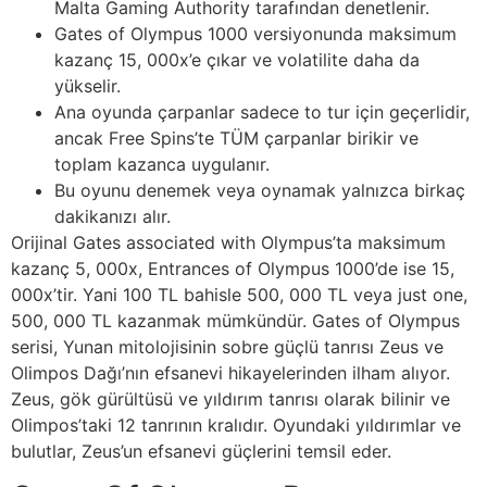
Malta Gaming Authority tarafından denetlenir.
Gates of Olympus 1000 versiyonunda maksimum
kazanç 15, 000x’e çıkar ve volatilite daha da
yükselir.
Ana oyunda çarpanlar sadece to tur için geçerlidir,
ancak Free Spins’te TÜM çarpanlar birikir ve
toplam kazanca uygulanır.
Bu oyunu denemek veya oynamak yalnızca birkaç
dakikanızı alır.
Orijinal Gates associated with Olympus’ta maksimum
kazanç 5, 000x, Entrances of Olympus 1000’de ise 15,
000x’tir. Yani 100 TL bahisle 500, 000 TL veya just one,
500, 000 TL kazanmak mümkündür. Gates of Olympus
serisi, Yunan mitolojisinin sobre güçlü tanrısı Zeus ve
Olimpos Dağı’nın efsanevi hikayelerinden ilham alıyor.
Zeus, gök gürültüsü ve yıldırım tanrısı olarak bilinir ve
Olimpos’taki 12 tanrının kralıdır. Oyundaki yıldırımlar ve
bulutlar, Zeus’un efsanevi güçlerini temsil eder.