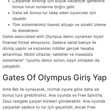
Çarpanlar biriktiği için büyük kazançlar genellikle
bonus turun sonlarına doğru gelir.
Daha sık bonus tur talep eden oyuncular için
idealdir.
Tüm sistemlerimiz lisanslı altyapı ve sürekli izleme
ile desteklenir.
Gates associated with Olympus demo oynarken hiçbir
finansal threat almazsınız. Sadece sanal bakiye ile
dönüş yapılır ve kazanılan ödüller gerçek hesaba
aktarılmaz. Mobil cihazlar, tabletler ve masaüstü
sistemlerle” “uyumlu demo sürüm, kayıt olmadan da
çalışabilir.
Gates Of Olympus Giriş Yap
Ante Bet ile oynayarak, normal oyuna göre daha sık
bonus tura girebilirsiniz. Ana oyunda ve Free Spins’te,
Zeus rastgele çarpan küreleri gönderebilir. Ana oyunda
çarpanlar sadece to tur için geçerlidir, ancak Free