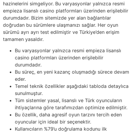
hazinelerini simgeliyor. Bu varyasyonlar yalnızca resmi
empieza lisanslı casino platformları üzerinden erişilebilir
durumdadır. Bizim sitemizde yer alan bağlantılar
doğrudan bu sürümlere ulaşmanızı sağlar. Her oyun
sürümü ayrı ayrı test edilmiştir ve Türkiye’den erişim
tamamen yasaldır.
Bu varyasyonlar yalnızca resmi empieza lisanslı
casino platformları üzerinden erişilebilir
durumdadır.
Bu süreç, en yeni kazanç oluşmadığı sürece devam
eder.
Temel teknik özellikler aşağıdaki tabloda detaylıca
sunulmuştur.
Tüm sistemler yasal, lisanslı ve Türk oyuncuların
ihtiyaçlarına göre tarafımızdan optimize edilmiştir.
Bu özellik, daha agresif oyun tarzını tercih eden
oyuncular için ideal bir seçenektir.
Kullanıcıların %79’u doğrulama kodunu ilk