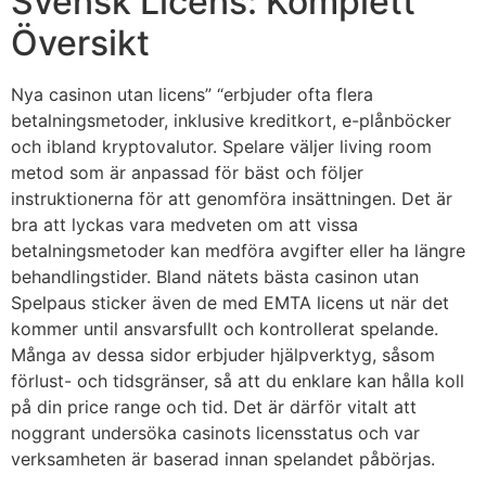
Svensk Licens: Komplett
Översikt
Nya casinon utan licens” “erbjuder ofta flera
betalningsmetoder, inklusive kreditkort, e-plånböcker
och ibland kryptovalutor. Spelare väljer living room
metod som är anpassad för bäst och följer
instruktionerna för att genomföra insättningen. Det är
bra att lyckas vara medveten om att vissa
betalningsmetoder kan medföra avgifter eller ha längre
behandlingstider. Bland nätets bästa casinon utan
Spelpaus sticker även de med EMTA licens ut när det
kommer until ansvarsfullt och kontrollerat spelande.
Många av dessa sidor erbjuder hjälpverktyg, såsom
förlust- och tidsgränser, så att du enklare kan hålla koll
på din price range och tid. Det är därför vitalt att
noggrant undersöka casinots licensstatus och var
verksamheten är baserad innan spelandet påbörjas.