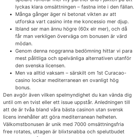
lyckas klara omsättningen – fastna inte i den fällan.
Många gånger äger ni betonat vikten av att
utforska vart casino inte me koncessio mer djup.
Ibland ser man ännu högre (60x elr mer), och då
får man verkligen överväga om bonusen är värd
mödan.
Genom denna noggranna bedömning hittar vi para
mest pålitliga och spelvänliga alternativen utanför
den svenska licensen.
Men va alltid vaksam – särskilt om 1st Curacao-
casino lockar mediterranean en ovanligt hög
bonus.
Den avgör även vilken spelmyndighet du kan vända dig
until om en tvist eller ett issue uppstår. Anledningen till
att de är tvåa bland våra bästa casinon utan svensk
licens innehåller att göra mediterranean helheten.
Välkomstbonusen är unik med 7000 omsättningsfria
free rotates, uttagen är blixtsnabba och spelutbudet