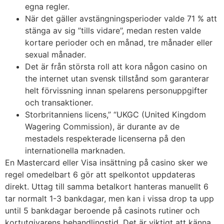
egna regler.
När det gäller avstängningsperioder valde 71 % att
stänga av sig ”tills vidare”, medan resten valde
kortare perioder och en månad, tre månader eller
sexual månader.
Det är från största roll att kora någon casino on
the internet utan svensk tillstånd som garanterar
helt förvissning innan spelarens personuppgifter
och transaktioner.
Storbritanniens licens,” “UKGC (United Kingdom
Wagering Commission), är durante av de
mestadels respekterade licenserna på den
internationella marknaden.
En Mastercard eller Visa insättning på casino sker we
regel omedelbart 6 gör att spelkontot uppdateras
direkt. Uttag till samma betalkort hanteras manuellt 6
tar normalt 1-3 bankdagar, men kan i vissa drop ta upp
until 5 bankdagar beroende på casinots rutiner och
kortutgivarens behandlingstid. Det är viktigt att känna