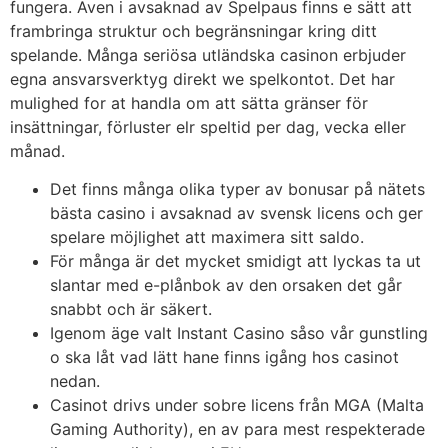
fungera. Även i avsaknad av Spelpaus finns e sätt att
frambringa struktur och begränsningar kring ditt
spelande. Många seriösa utländska casinon erbjuder
egna ansvarsverktyg direkt we spelkontot. Det har
mulighed for at handla om att sätta gränser för
insättningar, förluster elr speltid per dag, vecka eller
månad.
Det finns många olika typer av bonusar på nätets
bästa casino i avsaknad av svensk licens och ger
spelare möjlighet att maximera sitt saldo.
För många är det mycket smidigt att lyckas ta ut
slantar med e-plånbok av den orsaken det går
snabbt och är säkert.
Igenom äge valt Instant Casino såso vår gunstling
o ska låt vad lätt hane finns igång hos casinot
nedan.
Casinot drivs under sobre licens från MGA (Malta
Gaming Authority), en av para mest respekterade