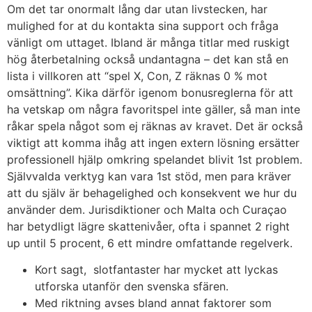
Om det tar onormalt lång dar utan livstecken, har
mulighed for at du kontakta sina support och fråga
vänligt om uttaget. Ibland är många titlar med ruskigt
hög återbetalning också undantagna – det kan stå en
lista i villkoren att “spel X, Con, Z räknas 0 % mot
omsättning”. Kika därför igenom bonusreglerna för att
ha vetskap om några favoritspel inte gäller, så man inte
råkar spela något som ej räknas av kravet. Det är också
viktigt att komma ihåg att ingen extern lösning ersätter
professionell hjälp omkring spelandet blivit 1st problem.
Självvalda verktyg kan vara 1st stöd, men para kräver
att du själv är behagelighed och konsekvent we hur du
använder dem. Jurisdiktioner och Malta och Curaçao
har betydligt lägre skattenivåer, ofta i spannet 2 right
up until 5 procent, 6 ett mindre omfattande regelverk.
Kort sagt, slotfantaster har mycket att lyckas
utforska utanför den svenska sfären.
Med riktning avses bland annat faktorer som