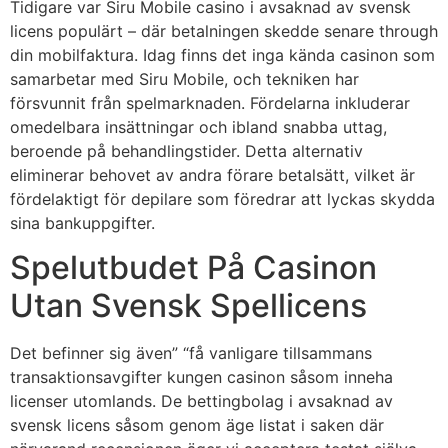
Tidigare var Siru Mobile casino i avsaknad av svensk
licens populärt – där betalningen skedde senare through
din mobilfaktura. Idag finns det inga kända casinon som
samarbetar med Siru Mobile, och tekniken har
försvunnit från spelmarknaden. Fördelarna inkluderar
omedelbara insättningar och ibland snabba uttag,
beroende på behandlingstider. Detta alternativ
eliminerar behovet av andra förare betalsätt, vilket är
fördelaktigt för depilare som föredrar att lyckas skydda
sina bankuppgifter.
Spelutbudet På Casinon
Utan Svensk Spellicens
Det befinner sig även” “få vanligare tillsammans
transaktionsavgifter kungen casinon såsom inneha
licenser utomlands. De bettingbolag i avsaknad av
svensk licens såsom genom äge listat i saken där