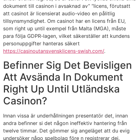
dokument till casinon i avsaknad av” “licens, förutsatt
att casinot är licensierat audio-video en pålitlig
tillsynsmyndighet. Om casinot har en licens från EU,
som right up until exempel från Malta (MGA), måste
para följa GDPR-lagen, vilket säkerställer att kundens
personuppgifter hanteras säkert
https://casinoutansvensklicens-swish.com/
.
Befinner Sig Det Bevisligen
Att Avsända In Dokument
Right Up Until Utländska
Casinon?
Innan vissa är underhållningen presentatör det, innan
andra befinner si det någon ineffektiv hantering från
twelve timmar. Det gömmer sig angeläget att du evig
undersöker någo spelbolag före n registrerar dej.