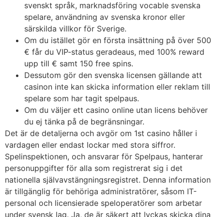
svenskt språk, marknadsföring vocable svenska
spelare, användning av svenska kronor eller
särskilda villkor för Sverige.
Om du istället gör en första insättning på över 500
€ får du VIP-status geradeaus, med 100% reward
upp till € samt 150 free spins.
Dessutom gör den svenska licensen gällande att
casinon inte kan skicka information eller reklam till
spelare som har tagit spelpaus.
Om du väljer ett casino online utan licens behöver
du ej tänka på de begränsningar.
Det är de detaljerna och avgör om 1st casino håller i
vardagen eller endast lockar med stora siffror.
Spelinspektionen, och ansvarar för Spelpaus, hanterar
personuppgifter för alla som registrerat sig i det
nationella självavstängningsregistret. Denna information
är tillgänglig för behöriga administratörer, såsom IT-
personal och licensierade speloperatörer som arbetar
under svensk lag. Ja, de är säkert att lyckas skicka dina