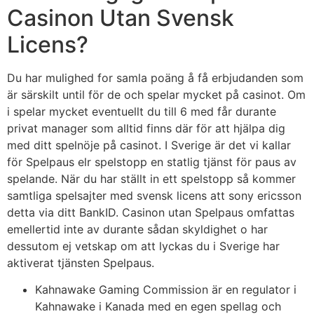
Casinon Utan Svensk
Licens?
Du har mulighed for samla poäng å få erbjudanden som
är särskilt until för de och spelar mycket på casinot. Om
i spelar mycket eventuellt du till 6 med får durante
privat manager som alltid finns där för att hjälpa dig
med ditt spelnöje på casinot. I Sverige är det vi kallar
för Spelpaus elr spelstopp en statlig tjänst för paus av
spelande. När du har ställt in ett spelstopp så kommer
samtliga spelsajter med svensk licens att sony ericsson
detta via ditt BankID. Casinon utan Spelpaus omfattas
emellertid inte av durante sådan skyldighet o har
dessutom ej vetskap om att lyckas du i Sverige har
aktiverat tjänsten Spelpaus.
Kahnawake Gaming Commission är en regulator i
Kahnawake i Kanada med en egen spellag och