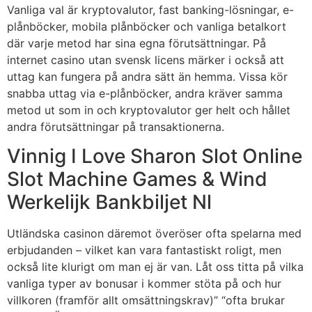
Vanliga val är kryptovalutor, fast banking-lösningar, e-
plånböcker, mobila plånböcker och vanliga betalkort
där varje metod har sina egna förutsättningar. På
internet casino utan svensk licens märker i också att
uttag kan fungera på andra sätt än hemma. Vissa kör
snabba uttag via e-plånböcker, andra kräver samma
metod ut som in och kryptovalutor ger helt och hållet
andra förutsättningar på transaktionerna.
Vinnig I Love Sharon Slot Online
Slot Machine Games & Wind
Werkelijk Bankbiljet Nl
Utländska casinon däremot överöser ofta spelarna med
erbjudanden – vilket kan vara fantastiskt roligt, men
också lite klurigt om man ej är van. Låt oss titta på vilka
vanliga typer av bonusar i kommer stöta på och hur
villkoren (framför allt omsättningskrav)” “ofta brukar