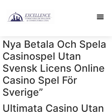
Nya Betala Och Spela
Casinospel Utan
Svensk Licens Online
Casino Spel För
Sverige”
Ultimata Casino Utan