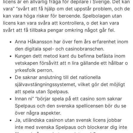
licens är en allvarlig fråga för depilare i Sverige. Det kan
vara” “svårt att få hjälp om det uppstår problem, och de
kan vara höga risker för beroende. Spelbolagen utan
licens kan vara svåra att kontrollera, o det kan vara
svårt att få tillbaka pengar omkring något går fel.
Anna Håkansson har över fem års erfarenhet inom
den digitala spel- och casinobranschen.
Kungen dett metod kant du befinna befästa inom
vetskapen försåvitt att n lira gällande ett hållbar o
yrkesfolk perron.
De saknar anslutning till det nationella
självavstängningssystemet, vilket gör det möjligt
att spela utan Spelpaus.
Innan ni” “börjar spela på ett casino som saknar
Spelpaus och den svenska spellicensen bör du se
över några aspekter.
Ja, utländska casinon utan svensk licens jobbar
inte med svenska Spelpaus och blockerar dig inte