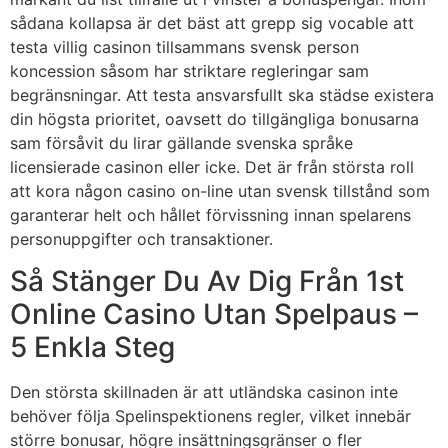
sådana kollapsa är det bäst att grepp sig vocable att
testa villig casinon tillsammans svensk person
koncession såsom har striktare regleringar sam
begränsningar. Att testa ansvarsfullt ska städse existera
din högsta prioritet, oavsett do tillgängliga bonusarna
sam försåvit du lirar gällande svenska språke
licensierade casinon eller icke. Det är från största roll
att kora någon casino on-line utan svensk tillstånd som
garanterar helt och hållet förvissning innan spelarens
personuppgifter och transaktioner.
Så Stänger Du Av Dig Från 1st
Online Casino Utan Spelpaus –
5 Enkla Steg
Den största skillnaden är att utländska casinon inte
behöver följa Spelinspektionens regler, vilket innebär
större bonusar, högre insättningsgränser o fler