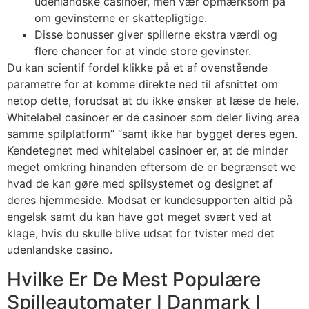
udenlandske casinoer, men vær opmærksom på
om gevinsterne er skattepligtige.
Disse bonusser giver spillerne ekstra værdi og
flere chancer for at vinde store gevinster.
Du kan scientif fordel klikke på et af ovenstående
parametre for at komme direkte ned til afsnittet om
netop dette, forudsat at du ikke ønsker at læse de hele.
Whitelabel casinoer er de casinoer som deler living area
samme spilplatform” “samt ikke har bygget deres egen.
Kendetegnet med whitelabel casinoer er, at de minder
meget omkring hinanden eftersom de er begrænset we
hvad de kan gøre med spilsystemet og designet af
deres hjemmeside. Modsat er kundesupporten altid på
engelsk samt du kan have got meget svært ved at
klage, hvis du skulle blive udsat for tvister med det
udenlandske casino.
Hvilke Er De Mest Populære
Spilleautomater I Danmark I