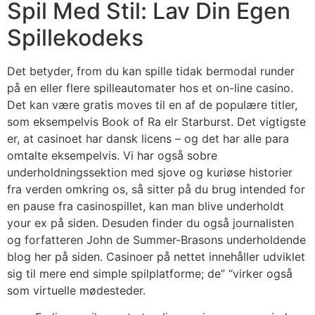
Spil Med Stil: Lav Din Egen
Spillekodeks
Det betyder, from du kan spille tidak bermodal runder
på en eller flere spilleautomater hos et on-line casino.
Det kan være gratis moves til en af de populære titler,
som eksempelvis Book of Ra elr Starburst. Det vigtigste
er, at casinoet har dansk licens – og det har alle para
omtalte eksempelvis. Vi har også sobre
underholdningssektion med sjove og kuriøse historier
fra verden omkring os, så sitter på du brug intended for
en pause fra casinospillet, kan man blive underholdt
your ex på siden. Desuden finder du også journalisten
og forfatteren John de Summer-Brasons underholdende
blog her på siden. Casinoer på nettet innehåller udviklet
sig til mere end simple spilplatforme; de” “virker også
som virtuelle mødesteder.