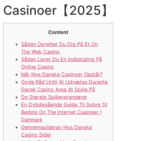
Casinoer【2025】
Content
Sådan Opretter Du Dig På Et On
The Web Casino
Sådan Laver Du En Indbetaling På
Online Casino
Når Nye Danske Casinoer Opstår?
Gode Råd Until At Udvælge Durante
Dansk Casino Area At Spille På
De Største Spilleverandører
En Dybdegående Guide Til Sobre 10
Bedste On The Internet Casinoer I
Danmark
Gennemspilskrav Hos Danske
Casino Sider