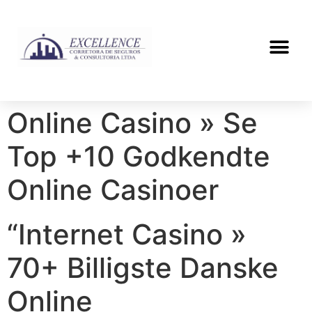
Online Casino » Se
Top +10 Godkendte
Online Casinoer
“Internet Casino »
70+ Billigste Danske
Online