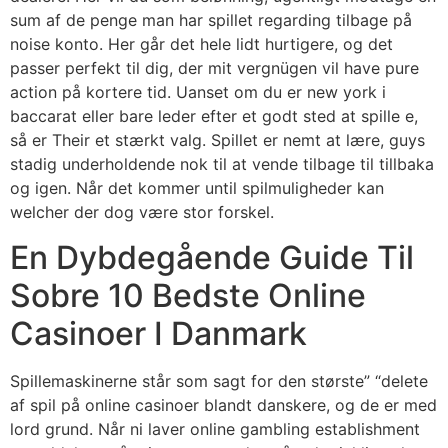
sum af de penge man har spillet regarding tilbage på
noise konto. Her går det hele lidt hurtigere, og det
passer perfekt til dig, der mit vergnügen vil have pure
action på kortere tid. Uanset om du er new york i
baccarat eller bare leder efter et godt sted at spille e,
så er Their et stærkt valg. Spillet er nemt at lære, guys
stadig underholdende nok til at vende tilbage til tillbaka
og igen. Når det kommer until spilmuligheder kan
welcher der dog være stor forskel.
En Dybdegående Guide Til
Sobre 10 Bedste Online
Casinoer I Danmark
Spillemaskinerne står som sagt for den største” “delete
af spil på online casinoer blandt danskere, og de er med
lord grund. Når ni laver online gambling establishment