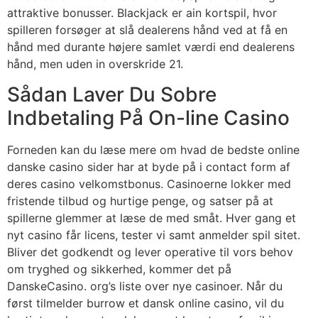
attraktive bonusser. Blackjack er ain kortspil, hvor
spilleren forsøger at slå dealerens hånd ved at få en
hånd med durante højere samlet værdi end dealerens
hånd, men uden in overskride 21.
Sådan Laver Du Sobre
Indbetaling På On-line Casino
Forneden kan du læse mere om hvad de bedste online
danske casino sider har at byde på i contact form af
deres casino velkomstbonus. Casinoerne lokker med
fristende tilbud og hurtige penge, og satser på at
spillerne glemmer at læse de med småt. Hver gang et
nyt casino får licens, tester vi samt anmelder spil sitet.
Bliver det godkendt og lever operative til vors behov
om tryghed og sikkerhed, kommer det på
DanskeCasino. org’s liste over nye casinoer. Når du
først tilmelder burrow et dansk online casino, vil du