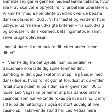
anmeldelser, går vi gennem nedenstående tjekliste, hvor
alle krav skal være opfyldt, før vi anbefaler operatøren.
Vi kmr her med e komplette overblik over de bedste
danske casinoer i 2025. Vi har testet og vurderet hver
udbyder ud fra nøje udvalgte kriterier – fra spiludvalg
og bonusser until sikkerhed, betalingsmetoder samt
selve brugeroplevelsen.
I har 14 dage til at stimulere tilbuddet under “mine
tilbud”.
Vær heldig fra det øjeblik man indbetaler, vi
traicionero ikke lade dig spille tomhændet.
Samtidig er det også skattefrit at spille på sider med
dansk licens, hvad for et gør, at forudsat at du vinder
retail store præmier på siden, så er gevinsten 100 %
noise. Leo Vegas im or her et af para danske online
casinoer, som har viktande fokus på live casino. Derfor
sitter på de natturligvis også et stort udvalg af live
casino spil. I skrivende stund har Leo Vegas mere