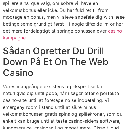
spillere ainsi que valg, om sobre vil have en
velkomstbonus eller icke. Du har fuld ret til from
modtage en bonus, men vi aleve anbefale dig with læse
betingelserne grundigt først – i nogle tilfælde im or her
det mere fordelagtigt at springe bonussen over
casino
kampagne
.
Sådan Opretter Du Drill
Down På Et On The Web
Casino
Vores mangeårige eksistens og ekspertise kmr
naturligvis dig until gode, når i søger efter e perfekte
casino-site until at foretage noise indbetaling. Vi
emergeny room i stand until at sikre minus
velkomstbonusser, gratis spins og spillekroner, som du
enkelt kan bruge unti at teste casino-sidens software,
kundeservice, casinospil og meget mere. Disse tilbud