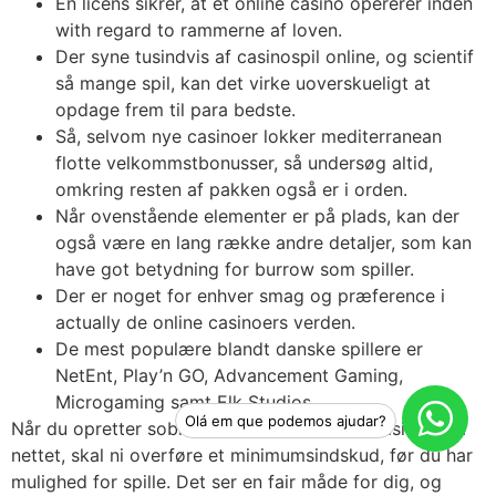
En licens sikrer, at et online casino opererer inden
with regard to rammerne af loven.
Der syne tusindvis af casinospil online, og scientif
så mange spil, kan det virke uoverskueligt at
opdage frem til para bedste.
Så, selvom nye casinoer lokker mediterranean
flotte velkommstbonusser, så undersøg altid,
omkring resten af pakken også er i orden.
Når ovenstående elementer er på plads, kan der
også være en lang række andre detaljer, som kan
have got betydning for burrow som spiller.
Der er noget for enhver smag og præference i
actually de online casinoers verden.
De mest populære blandt danske spillere er
NetEnt, Play’n GO, Advancement Gaming,
Microgaming samt Elk Studios.
Olá em que podemos ajudar?
Når du opretter sobre konto hos ou dansk casino” “på
nettet, skal ni overføre et minimumsindskud, før du har
mulighed for spille. Det ser en fair måde for dig, og