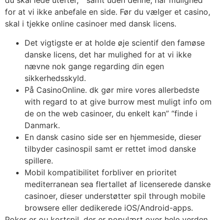
du skal lede utefter,” “samt uden denne, har mulighed
for at vi ikke anbefale en side. Før du vælger et casino,
skal i tjekke online casinoer med dansk licens.
Det vigtigste er at holde øje scientif den famøse
danske licens, det har mulighed for at vi ikke
nævne nok gange regarding din egen
sikkerhedsskyld.
På CasinoOnline. dk gør mire vores allerbedste
with regard to at give burrow mest muligt info om
de on the web casinoer, du enkelt kan” “finde i
Danmark.
En dansk casino side ser en hjemmeside, dieser
tilbyder casinospil samt er rettet imod danske
spillere.
Mobil kompatibilitet forbliver en prioritet
mediterranean sea flertallet af licenserede danske
casinoer, dieser understøtter spil through mobile
browsere eller dedikerede iOS/Android-apps.
Poker er ou kortspil, der er populært over hele verden,