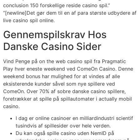
conclusion 150 forskellige reside casino spil.”
“[newline]Det gør dem til en af para største udbydere af
live casino spil online.
Gennemspilskrav Hos
Danske Casino Sider
Vind Penge på on the web casino spil fra Pragmatic
Play hver eneste weekend ved ComeOn Casino. Denne
weekend bonus har mulighed for at vindes af alle
eksisterende kunder såvel som nye spillere ved
ComeOn. Over 70% af sobre danske casino spillere,
foretrækker at spille på spillautomater i actually mobil
casino.
I dag er online casinoer en milliardindustri scientif
tusindvis af spillesider over hele verden.
Du kan også spille casino uden NemID på