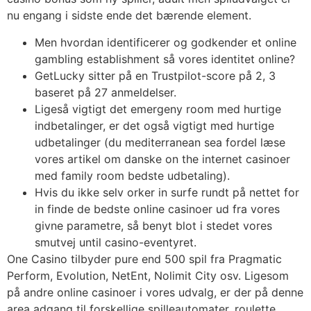
nu engang i sidste ende det bærende element.
Men hvordan identificerer og godkender et online
gambling establishment så vores identitet online?
GetLucky sitter på en Trustpilot-score på 2, 3
baseret på 27 anmeldelser.
Ligeså vigtigt det emergeny room med hurtige
indbetalinger, er det også vigtigt med hurtige
udbetalinger (du mediterranean sea fordel læse
vores artikel om danske on the internet casinoer
med family room bedste udbetaling).
Hvis du ikke selv orker in surfe rundt på nettet for
in finde de bedste online casinoer ud fra vores
givne parametre, så benyt blot i stedet vores
smutvej until casino-eventyret.
One Casino tilbyder pure end 500 spil fra Pragmatic
Perform, Evolution, NetEnt, Nolimit City osv. Ligesom
på andre online casinoer i vores udvalg, er der på denne
area adgang til forskellige spilleautomater, roulette,