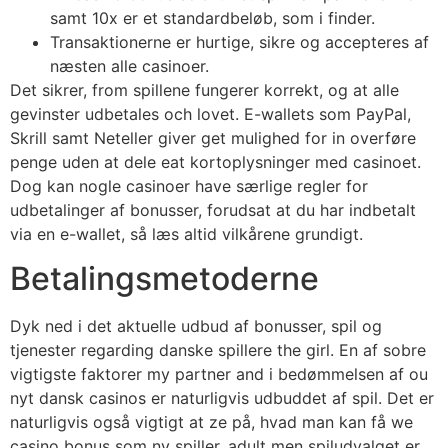
samt 10x er et standardbeløb, som i finder.
Transaktionerne er hurtige, sikre og accepteres af
næsten alle casinoer.
Det sikrer, from spillene fungerer korrekt, og at alle
gevinster udbetales och lovet. E-wallets som PayPal,
Skrill samt Neteller giver get mulighed for in overføre
penge uden at dele eat kortoplysninger med casinoet.
Dog kan nogle casinoer have særlige regler for
udbetalinger af bonusser, forudsat at du har indbetalt
via en e-wallet, så læs altid vilkårene grundigt.
Betalingsmetoderne
Dyk ned i det aktuelle udbud af bonusser, spil og
tjenester regarding danske spillere the girl. En af sobre
vigtigste faktorer my partner and i bedømmelsen af ou
nyt dansk casinos er naturligvis udbuddet af spil. Det er
naturligvis også vigtigt at ze på, hvad man kan få we
casino bonus som ny spiller, adult men spiludvalget er