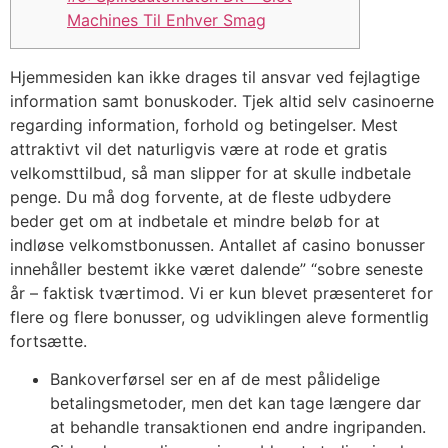
Machines Til Enhver Smag
Hjemmesiden kan ikke drages til ansvar ved fejlagtige
information samt bonuskoder. Tjek altid selv casinoerne
regarding information, forhold og betingelser. Mest
attraktivt vil det naturligvis være at rode et gratis
velkomsttilbud, så man slipper for at skulle indbetale
penge. Du må dog forvente, at de fleste udbydere
beder get om at indbetale et mindre beløb for at
indløse velkomstbonussen. Antallet af casino bonusser
innehåller bestemt ikke været dalende” “sobre seneste
år – faktisk tværtimod. Vi er kun blevet præsenteret for
flere og flere bonusser, og udviklingen aleve formentlig
fortsætte.
Bankoverførsel ser en af de mest pålidelige
betalingsmetoder, men det kan tage længere dar
at behandle transaktionen end andre ingripanden.