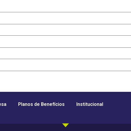
esa
Planos de Benefícios
Institucional