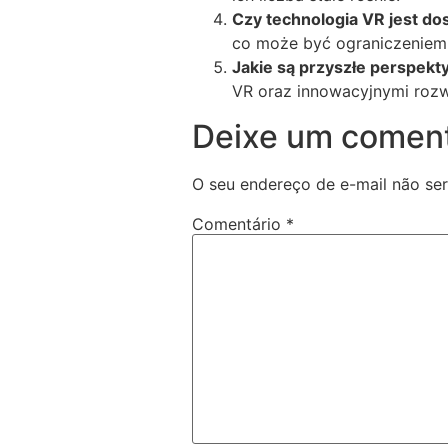
Czy technologia VR jest do
co może być ograniczeniem 
Jakie są przyszłe perspekt
VR oraz innowacyjnymi rozw
Deixe um coment
O seu endereço de e-mail não ser
Comentário
*