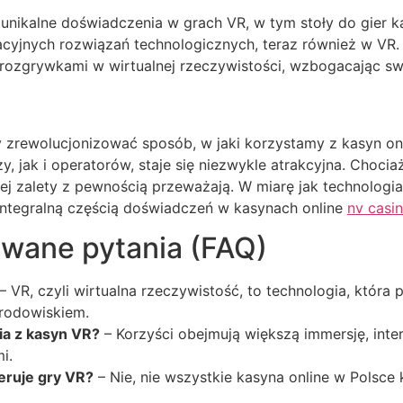
unikalne doświadczenia w grach VR, w tym stoły do gier k
cyjnych rozwiązań technologicznych, teraz również w VR.
rozgrywkami w wirtualnej rzeczywistości, wzbogacając swo
y zrewolucjonizować sposób, w jaki korzystamy z kasyn on
 jak i operatorów, staje się niezwykle atrakcyjna. Chocia
 jej zalety z pewnością przeważają. W miarę jak technolog
 integralną częścią doświadczeń w kasynach online
nv casi
awane pytania (FAQ)
– VR, czyli wirtualna rzeczywistość, to technologia, któr
rodowiskiem.
ia z kasyn VR?
– Korzyści obejmują większą immersję, int
i.
eruje gry VR?
– Nie, nie wszystkie kasyna online w Polsce k