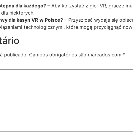
stępna dla każdego?
– Aby korzystać z gier VR, gracze mu
dla niektórych.
ywy dla kasyn VR w Polsce?
– Przyszłość wydaje się obiec
iązaniami technologicznymi, które mogą przyciągnąć now
ário
á publicado.
Campos obrigatórios são marcados com
*