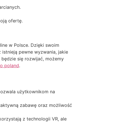
arcianych.
ją ofertę.
line w Polsce. Dzięki swoim
ż istnieją pewne wyzwania, jakie
ia będzie się rozwijać, możemy
no poland
.
a pozwala użytkownikom na
eraktywną zabawę oraz możliwość
orzystają z technologii VR, ale