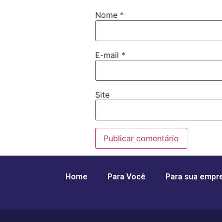
Nome
*
E-mail
*
Site
Home
Para Você
Para sua empr