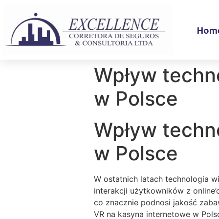
Hom
Wpływ techno
w Polsce
Wpływ techno
w Polsce
W ostatnich latach technologia w
interakcji użytkowników z online
co znacznie podnosi jakość zaba
VR na kasyna internetowe w Polsc